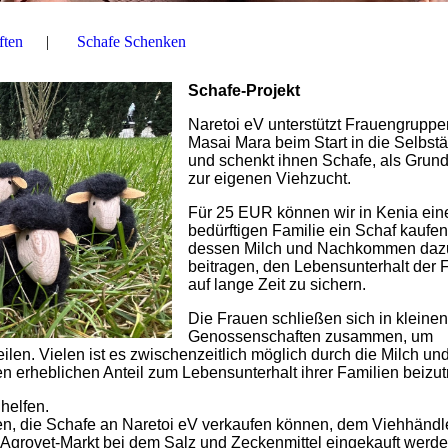
ften
Schafe Schenken
Schafe-Projekt
Naretoi eV unterstützt Frauengruppe
Masai Mara beim Start in die Selbstä
und schenkt ihnen Schafe, als Grund
zur eigenen Viehzucht.
Für 25 EUR können wir in Kenia ein
bedürftigen Familie ein Schaf kaufen
dessen Milch und Nachkommen daz
beitragen, den Lebensunterhalt der 
auf lange Zeit zu sichern.
Die Frauen schließen sich in kleinen
Genossenschaften zusammen, um
ilen. Vielen ist es zwischenzeitlich möglich durch die Milch und
erheblichen Anteil zum Lebensunterhalt ihrer Familien beizut
helfen.
ien, die Schafe an Naretoi eV verkaufen können, dem Viehhändle
 Agrovet-Markt bei dem Salz und Zeckenmittel eingekauft werd