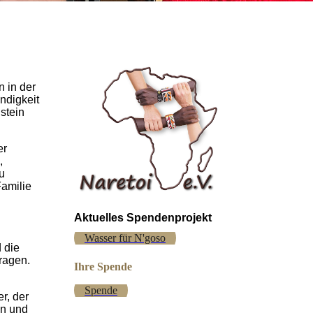
n in der
ndigkeit
stein
er
,
u
Familie
Aktuelles Spendenprojekt
Wasser für N'goso
 die
ragen.
Ihre Spende
Spende
r, der
en und