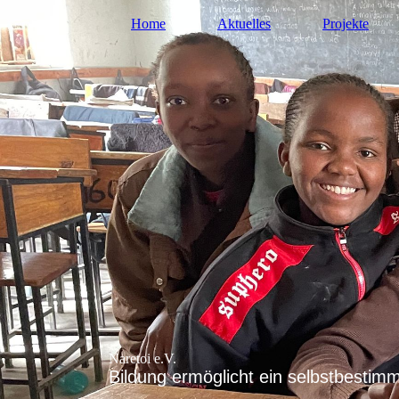
Home
Aktuelles
Projekte
Naretoi e.V.
Bildung ermöglicht ein selbstbestim