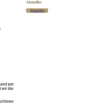
Aktuelles
Aktuelles
n
sand per
 wir die
 schönes